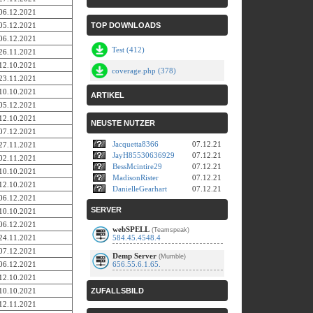
06.12.2021
05.12.2021
TOP DOWNLOADS
06.12.2021
Test (412)
26.11.2021
12.10.2021
coverage.php (378)
23.11.2021
10.10.2021
ARTIKEL
05.12.2021
12.10.2021
NEUSTE NUTZER
07.12.2021
Jacquetta8366
07.12.21
27.11.2021
JayH85530636929
07.12.21
02.11.2021
BessMcintire29
07.12.21
10.10.2021
MadisonRister
07.12.21
12.10.2021
DanielleGearhart
07.12.21
06.12.2021
SERVER
10.10.2021
06.12.2021
webSPELL
(Teamspeak)
24.11.2021
584.45.4548.4
07.12.2021
Demp Server
(Mumble)
06.12.2021
656.55.6.1.65.
12.10.2021
10.10.2021
ZUFALLSBILD
12.11.2021