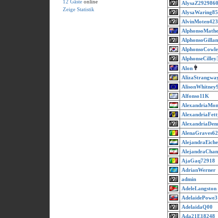
12 Gäste
online
AlysaZ292986
Zeige Statistik
AlysaWaring8
AlvinMoten423
AlphonsoMath
AlphonsoGilla
AlphonsoCowle
AlphonseCilley
Alon
AlizaStrangwa
AlisonWhitney
Alfonso11K
AlexandriaMon
AlexandriaFett
AlexandriaDen
AlenaGraves6
AlejandraEiche
AlejandraCha
AjaGaq72918
AdrianWerner
admin
AdeleLangston
AdelaidePowe3
AdelaidaQ00
Ada21E18248