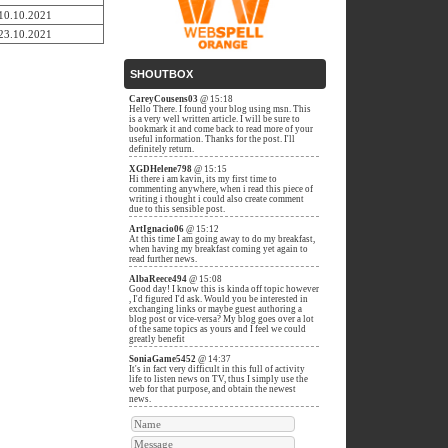
10.10.2021
23.10.2021
SHOUTBOX
CareyCousens03
@ 15:18
Hello There. I found your blog using msn. This
is a very well written article. I will be sure to
bookmark it and come back to read more of your
useful information. Thanks for the post. I'll
definitely return.
XGDHelene798
@ 15:15
Hi there i am kavin, its my first time to
commenting anywhere, when i read this piece of
writing i thought i could also create comment
due to this sensible post.
ArtIgnacio06
@ 15:12
At this time I am going away to do my breakfast,
when having my breakfast coming yet again to
read further news.
AlbaReece494
@ 15:08
Good day! I know this is kinda off topic however
, I'd figured I'd ask. Would you be interested in
exchanging links or maybe guest authoring a
blog post or vice-versa? My blog goes over a lot
of the same topics as yours and I feel we could
greatly benefit
SoniaGame5452
@ 14:37
It's in fact very difficult in this full of activity
life to listen news on TV, thus I simply use the
web for that purpose, and obtain the newest
news.