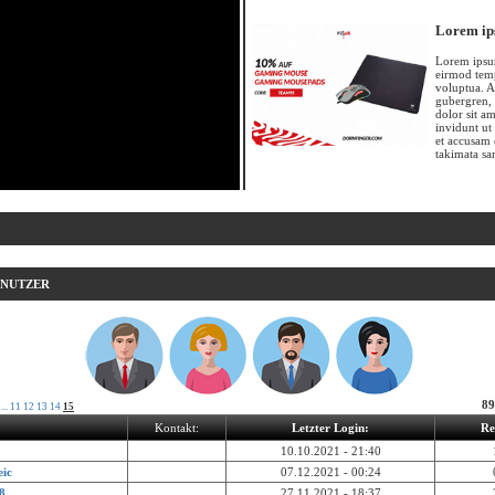
Lorem ip
Lorem ipsum
eirmod temp
voluptua. A
gubergren, 
dolor sit a
invidunt ut
et accusam 
takimata sa
ENUTZER
89
...
11
12
13
14
15
Kontakt:
Letzter Login:
Re
10.10.2021 - 21:40
eic
07.12.2021 - 00:24
8
27.11.2021 - 18:37