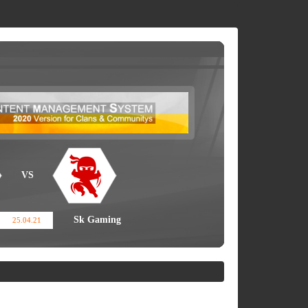
VS
Sk Gaming
25.04.21