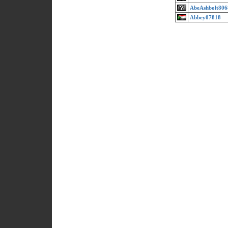
AbeAshbolt806
Abbey07818