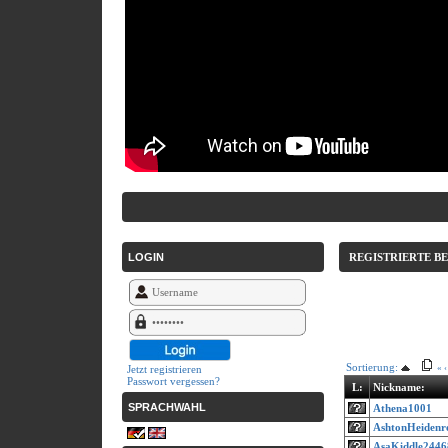
LOGIN
REGISTRIERTE B
Sortierung:
Jetzt registrieren
«
‹
Passwort vergessen?
L:
Nickname:
SPRACHWAHL
Athena1001
AshtonHeidenr
AsaKiddle2446