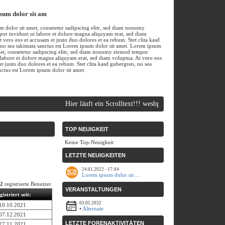
sum dolor sit am
 dolor sit amet, consetetur sadipscing elitr, sed diam nonumy
or invidunt ut labore et dolore magna aliquyam erat, sed diam
t vero eos et accusam et justo duo dolores et ea rebum. Stet clita kasd
no sea takimata sanctus est Lorem ipsum dolor sit amet. Lorem ipsum
met, consetetur sadipscing elitr, sed diam nonumy eirmod tempor
 labore et dolore magna aliquyam erat, sed diam voluptua. At vero eos
et justo duo dolores et ea rebum. Stet clita kasd gubergren, no sea
nctus est Lorem ipsum dolor sit amet.
Hier läuft ein Scrolltext!!! wesbpell-orange.de | Free CMS
TOP NEUIGKEIT
Keine Top-Neuigkeit
LETZTE NEUIGKEITEN
24.01.2022 - 17:04
Lorem ipsum dolor sit ...
2
registrierte Benutzer
VERANSTALTUNGEN
gistriert seit:
03.05.2032
10.10.2021
•
Alternate
07.12.2021
LETZTE FORENAKTIVITÄTEN
27.11.2021