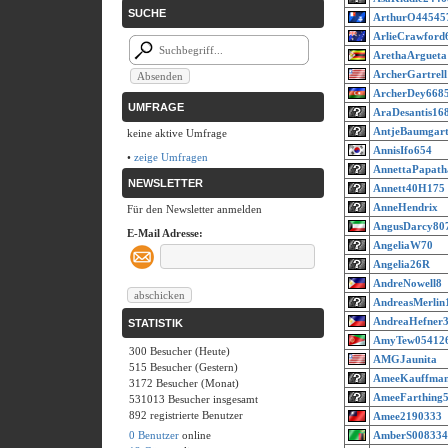
SUCHE
ArthurO44545
ArlieCrawford
ArethaArgueta
ArcherGartrell
ArcherDey668
UMFRAGE
AraDesantis16
AntjeBaumgart
keine aktive Umfrage
AnnisIfo654
•
zeige Umfragen
AnnettaPapath
NEWSLETTER
Annett40H175
AnneHendrix
Für den Newsletter anmelden
AngusDarcy80
E-Mail Adresse:
AngeliaW70
Angelia26R
AndreNowell8
AndreasMerlin
AndreaHefner
STATISTIK
AmyTew05412
300 Besucher (Heute)
AMGJaunita
515 Besucher (Gestern)
AmeeKauffma
3172 Besucher (Monat)
AmeeFarthing
531013 Besucher insgesamt
892 registrierte Benutzer
Amee2190333
0 Benutzer
online
AmberS008334