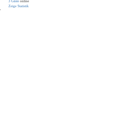
3 Gäste
online
Zeige Statistik