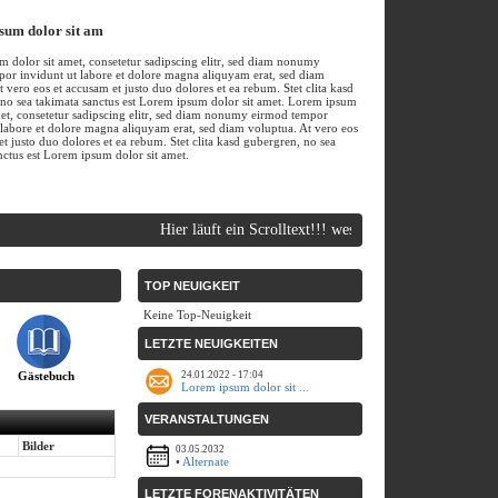
sum dolor sit am
 dolor sit amet, consetetur sadipscing elitr, sed diam nonumy
or invidunt ut labore et dolore magna aliquyam erat, sed diam
t vero eos et accusam et justo duo dolores et ea rebum. Stet clita kasd
no sea takimata sanctus est Lorem ipsum dolor sit amet. Lorem ipsum
met, consetetur sadipscing elitr, sed diam nonumy eirmod tempor
 labore et dolore magna aliquyam erat, sed diam voluptua. At vero eos
et justo duo dolores et ea rebum. Stet clita kasd gubergren, no sea
nctus est Lorem ipsum dolor sit amet.
Hier läuft ein Scrolltext!!! wesbpell-orange.de | Free
TOP NEUIGKEIT
Keine Top-Neuigkeit
LETZTE NEUIGKEITEN
Gästebuch
24.01.2022 - 17:04
Lorem ipsum dolor sit ...
VERANSTALTUNGEN
Bilder
03.05.2032
•
Alternate
LETZTE FORENAKTIVITÄTEN