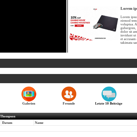
Lorem ip
Lorem ipsum
eirmod temp
voluptua. A
gubergren, 
dolor sit a
invidunt ut
et accusam 
takimata sa
Galerien
Freunde
Letzte 10 Beiträge
eThompson
Datum
Name