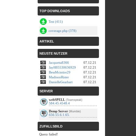
TOP DOWNLOADS
Test (411)
coverage.php (378)
ARTIKEL
NEUSTE NUTZER
Jacquetta8366
07.12.21
JayH85530636929
07.12.21
BessMcintire29
07.12.21
MadisonRister
07.12.21
DanielleGearhart
07.12.21
SERVER
webSPELL
(Teamspeak)
584.45.4548.4
Demp Server
(Mumble)
656.55.6.1.65.
ZUFALLSBILD
Query failed!