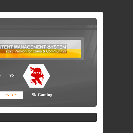
VS
Sk Gaming
25.04.21