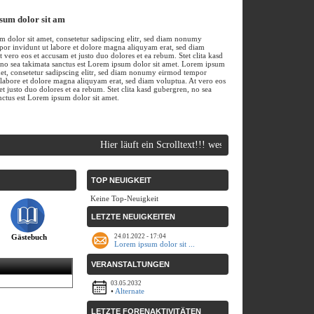
sum dolor sit am
 dolor sit amet, consetetur sadipscing elitr, sed diam nonumy
or invidunt ut labore et dolore magna aliquyam erat, sed diam
t vero eos et accusam et justo duo dolores et ea rebum. Stet clita kasd
no sea takimata sanctus est Lorem ipsum dolor sit amet. Lorem ipsum
met, consetetur sadipscing elitr, sed diam nonumy eirmod tempor
 labore et dolore magna aliquyam erat, sed diam voluptua. At vero eos
et justo duo dolores et ea rebum. Stet clita kasd gubergren, no sea
nctus est Lorem ipsum dolor sit amet.
Hier läuft ein Scrolltext!!! wesbpell-orange.de | Free 
TOP NEUIGKEIT
Keine Top-Neuigkeit
LETZTE NEUIGKEITEN
Gästebuch
24.01.2022 - 17:04
Lorem ipsum dolor sit ...
VERANSTALTUNGEN
03.05.2032
•
Alternate
LETZTE FORENAKTIVITÄTEN