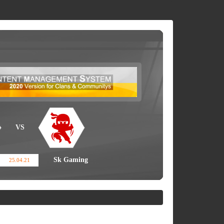
VS
Sk Gaming
25.04.21