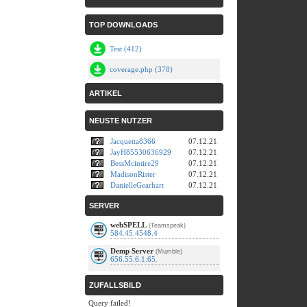
TOP DOWNLOADS
Test (412)
coverage.php (378)
ARTIKEL
NEUSTE NUTZER
Jacquetta8366
07.12.21
JayH85530636929
07.12.21
BessMcintire29
07.12.21
MadisonRister
07.12.21
DanielleGearhart
07.12.21
SERVER
webSPELL
(Teamspeak)
584.45.4548.4
Demp Server
(Mumble)
656.55.6.1.65.
ZUFALLSBILD
Query failed!