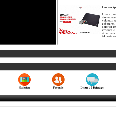
Lorem ip
Lorem ipsum
eirmod temp
voluptua. A
gubergren, 
dolor sit a
invidunt ut
et accusam 
takimata sa
Galerien
Freunde
Letzte 10 Beiträge