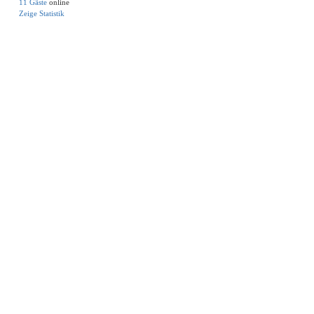
11 Gäste
online
Zeige Statistik