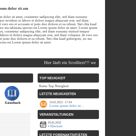
sum dolor sit am
 dolor sit amet, consetetur sadipscing elitr, sed diam nonumy
or invidunt ut labore et dolore magna aliquyam erat, sed diam
t vero eos et accusam et justo duo dolores et ea rebum. Stet clita kasd
no sea takimata sanctus est Lorem ipsum dolor sit amet. Lorem ipsum
met, consetetur sadipscing elitr, sed diam nonumy eirmod tempor
 labore et dolore magna aliquyam erat, sed diam voluptua. At vero eos
et justo duo dolores et ea rebum. Stet clita kasd gubergren, no sea
nctus est Lorem ipsum dolor sit amet.
Hier läuft ein Scrolltext!!! wesbpell-orange.de | Free
TOP NEUIGKEIT
Keine Top-Neuigkeit
LETZTE NEUIGKEITEN
Gästebuch
24.01.2022 - 17:04
Lorem ipsum dolor sit ...
VERANSTALTUNGEN
03.05.2032
•
Alternate
LETZTE FORENAKTIVITÄTEN