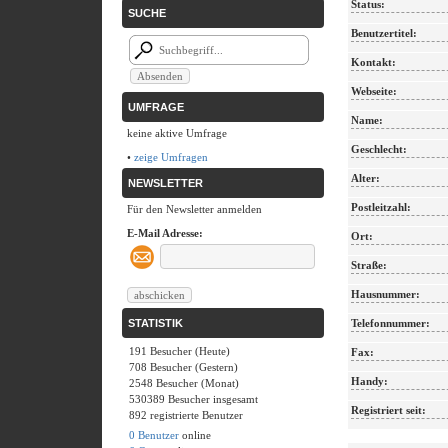
Status:
SUCHE
Benutzertitel:
Kontakt:
Webseite:
UMFRAGE
Name:
keine aktive Umfrage
Geschlecht:
•
zeige Umfragen
Alter:
NEWSLETTER
Postleitzahl:
Für den Newsletter anmelden
E-Mail Adresse:
Ort:
Straße:
Hausnummer:
STATISTIK
Telefonnummer:
191 Besucher (Heute)
Fax:
708 Besucher (Gestern)
Handy:
2548 Besucher (Monat)
530389 Besucher insgesamt
Registriert seit:
892 registrierte Benutzer
0 Benutzer
online