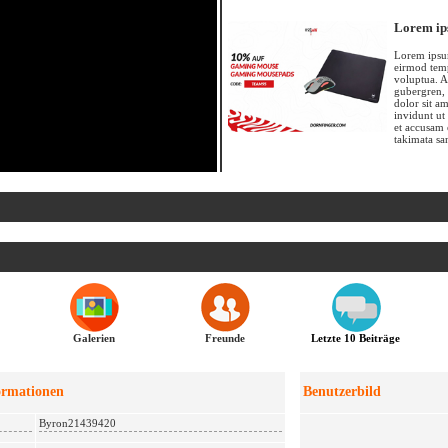
Lorem ip
Lorem ipsum
eirmod temp
voluptua. A
gubergren, 
dolor sit a
invidunt ut
et accusam 
takimata sa
Galerien
Freunde
Letzte 10 Beiträge
ormationen
Benutzerbild
Byron21439420