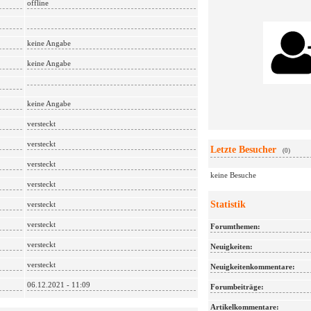
offline
keine Angabe
keine Angabe
keine Angabe
versteckt
versteckt
Letzte Besucher
(0)
versteckt
keine Besuche
versteckt
Statistik
versteckt
versteckt
Forumthemen:
versteckt
Neuigkeiten:
versteckt
Neuigkeitenkommentare:
06.12.2021 - 11:09
Forumbeiträge:
Artikelkommentare: