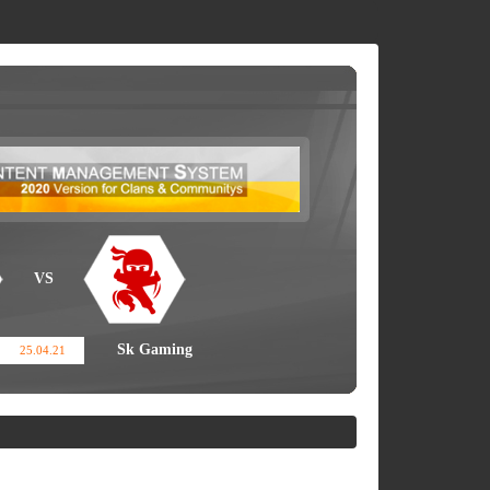
VS
Sk Gaming
25.04.21