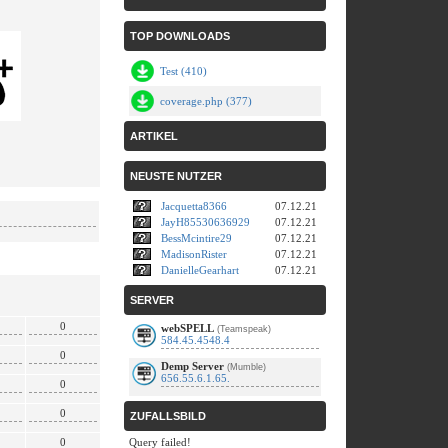
TOP DOWNLOADS
Test (410)
coverage.php (377)
ARTIKEL
NEUSTE NUTZER
Jacquetta8366
07.12.21
JayH85530636929
07.12.21
BessMcintire29
07.12.21
MadisonRister
07.12.21
DanielleGearhart
07.12.21
SERVER
0
webSPELL
(Teamspeak)
584.45.4548.4
0
Demp Server
(Mumble)
656.55.6.1.65.
0
0
ZUFALLSBILD
0
Query failed!