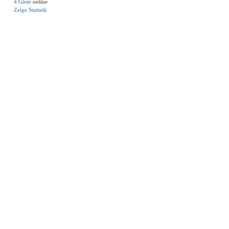
4 Gäste
online
Zeige Statistik