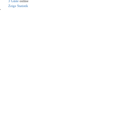
3 Gäste
online
Zeige Statistik