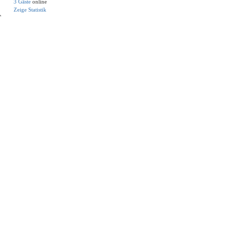
3 Gäste
online
Zeige Statistik