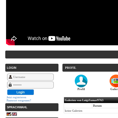
LOGIN
PROFIL
Profil
Galer
Jetzt registrieren
Galerien von LuigiJamar9763
Passwort vergessen?
Datum
SPRACHWAHL
keine Galerien