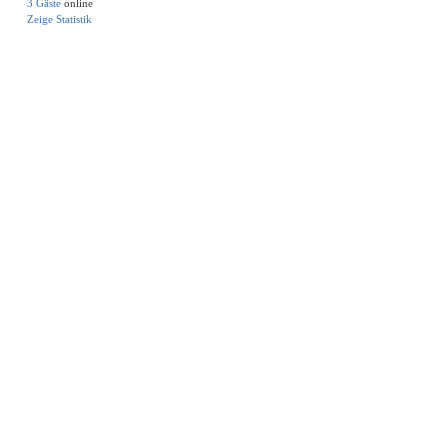
3 Gäste
online
Zeige Statistik