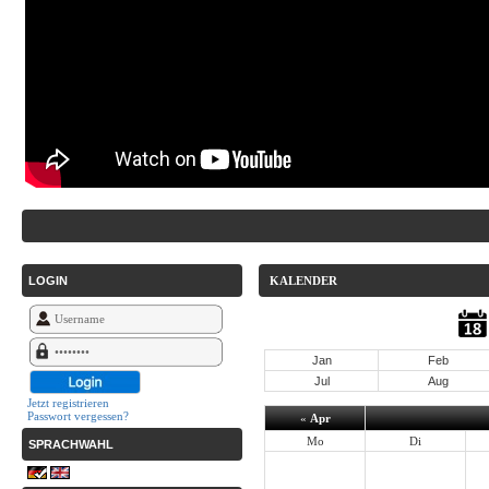
LOGIN
KALENDER
Jan
Feb
Jul
Aug
Jetzt registrieren
Passwort vergessen?
«
Apr
Mo
Di
SPRACHWAHL