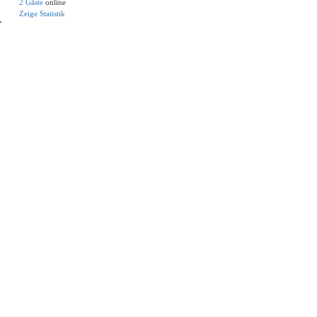
2 Gäste
online
Zeige Statistik