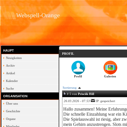
Webspell-Orange
HAUPT
PROFIL
Neuigkeiten
Archiv
Artikel
Profil
Galerien
Kalender
Sortierung:
Suche
# 5 von
Prisciik Hill
ORGANISATION
26.03.2026 - 07:53
IP: gespeichert
Über uns
Hallo zusammen! Meine Erfahrunge
Geschichte
Die schnelle Einzahlung war ein Ki
Die Spielauswahl ist riesig, aber z
Organe
mein Gehirn anzustrengen. Slots mi
Mitglieder