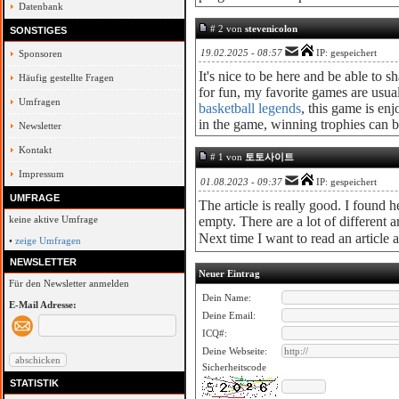
Datenbank
# 2 von
stevenicolon
SONSTIGES
19.02.2025 - 08:57
IP: gespeichert
Sponsoren
It's nice to be here and be able to s
Häufig gestellte Fragen
for fun, my favorite games are usua
Umfragen
basketball legends
, this game is en
in the game, winning trophies can b
Newsletter
Kontakt
# 1 von
토토사이트
Impressum
01.08.2023 - 09:37
IP: gespeichert
UMFRAGE
The article is really good. I found 
keine aktive Umfrage
empty. There are a lot of different 
Next time I want to read an article 
•
zeige Umfragen
NEWSLETTER
Neuer Eintrag
Für den Newsletter anmelden
Dein Name:
E-Mail Adresse:
Deine Email:
ICQ#:
Deine Webseite:
Sicherheitscode
STATISTIK