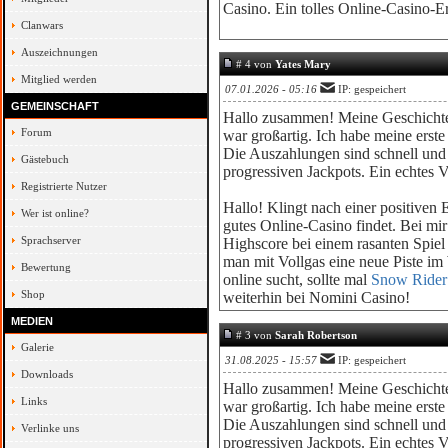
Casino. Ein tolles Online-Casino-Er
Clanwars
Auszeichnungen
# 4 von
Yates Mary
Mitglied werden
07.01.2026 - 05:16
IP: gespeichert
GEMEINSCHAFT
Hallo zusammen! Meine Geschichte
Forum
war großartig. Ich habe meine erste 
Die Auszahlungen sind schnell und 
Gästebuch
progressiven Jackpots. Ein echtes 
Registrierte Nutzer
Hallo! Klingt nach einer positiven
Wer ist online?
gutes Online-Casino findet. Bei mir
Sprachserver
Highscore bei einem rasanten Spiel
man mit Vollgas eine neue Piste im
Bewertung
online sucht, sollte mal
Snow Rider
Shop
weiterhin bei Nomini Casino!
MEDIEN
# 3 von
Sarah Robertson
Galerie
31.08.2025 - 15:57
IP: gespeichert
Downloads
Hallo zusammen! Meine Geschicht
Links
war großartig. Ich habe meine erste 
Die Auszahlungen sind schnell und 
Verlinke uns
progressiven Jackpots. Ein echtes 