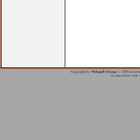
Copyright by
Webspell-Orange
| CMS power
in association with