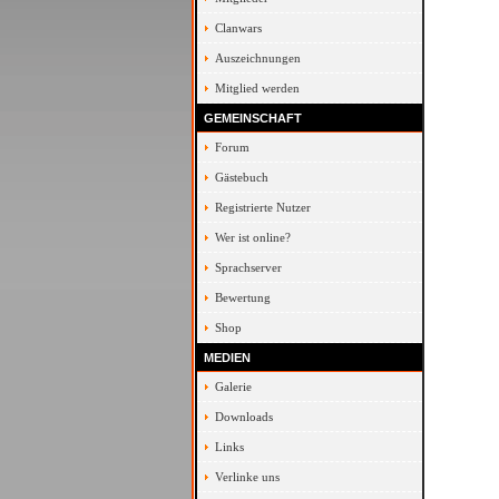
Clanwars
Auszeichnungen
Mitglied werden
GEMEINSCHAFT
Forum
Gästebuch
Registrierte Nutzer
Wer ist online?
Sprachserver
Bewertung
Shop
MEDIEN
Galerie
Downloads
Links
Verlinke uns