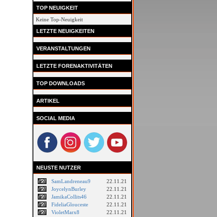
TOP NEUIGKEIT
Keine Top-Neuigkeit
LETZTE NEUIGKEITEN
VERANSTALTUNGEN
LETZTE FORENAKTIVITÄTEN
TOP DOWNLOADS
ARTIKEL
SOCIAL MEDIA
NEUSTE NUTZER
SamLandreneau9
22.11.21
JoycelynBurley
22.11.21
JamikaCollits46
22.11.21
FideliaGlouceste
22.11.21
VioletMarx8
22.11.21