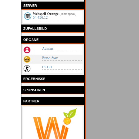
SERVER
Webspell-Orange
(Teamspeak)
54.456.12
ZUFALLSBILD
ORGANE
Admins
Brawl Stars
CS:GO
ERGEBNISSE
SPONSOREN
PARTNER