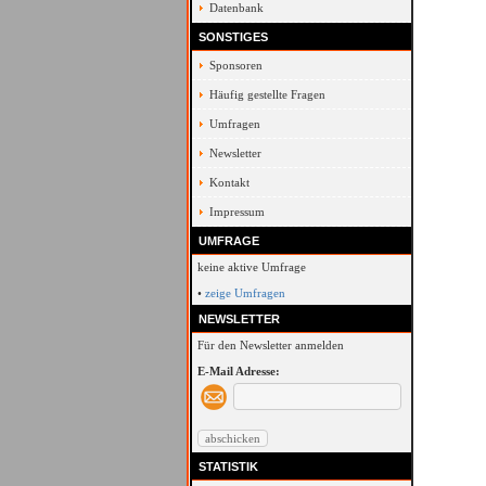
Datenbank
SONSTIGES
Sponsoren
Häufig gestellte Fragen
Umfragen
Newsletter
Kontakt
Impressum
UMFRAGE
keine aktive Umfrage
•
zeige Umfragen
NEWSLETTER
Für den Newsletter anmelden
E-Mail Adresse:
STATISTIK