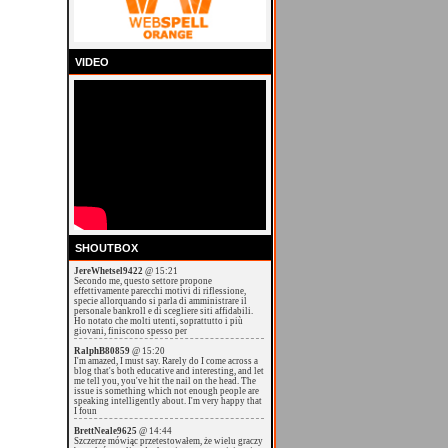
VIDEO
SHOUTBOX
JereWhetsel9422
@ 15:21
Secondo me, questo settore propone
effettivamente parecchi motivi di riflessione,
specie allorquando si parla di amministrare il
personale bankroll e di scegliere siti affidabili.
Ho notato che molti utenti, soprattutto i più
giovani, finiscono spesso per
RalphB80859
@ 15:20
I'm amazed, I must say. Rarely do I come across a
blog that's both educative and interesting, and let
me tell you, you've hit the nail on the head. The
issue is something which not enough people are
speaking intelligently about. I'm very happy that
I foun
BrettNeale9625
@ 14:44
Szczerze mówiąc przetestowałem, że wielu graczy