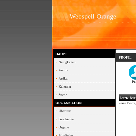
Webspell-Orange
HAUPT
PROFIL
Neuigkeiten
Archiv
Artikel
Pro
Kalender
Suche
Letzte Bei
ORGANISATION
keine Beiträ
Über uns
Geschichte
Organe
Mitglieder