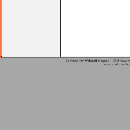
Copyright by
Webspell-Orange
| CMS power
in association with