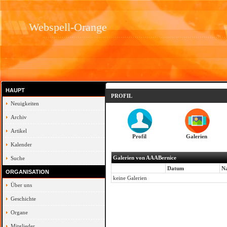
Webspell-Orange
HAUPT
PROFIL
Neuigkeiten
Archiv
Artikel
Profil
Galerien
Kalender
Galerien von AAABernice
Suche
Datum
N
ORGANISATION
keine Galerien
Über uns
Geschichte
Organe
Mitglieder