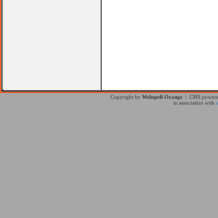
Copyright by
Webspell-Orange
| CMS power
in association with