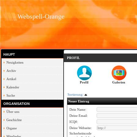
Webspell-Orange
HAUPT
PROFIL
Neuigkeiten
Archiv
Artikel
Profil
Galerien
Kalender
Sortierung:
Suche
Neuer Eintrag
ORGANISATION
Dein Name:
Über uns
Deine Email:
Geschichte
ICQ#:
Deine Webseite:
Organe
Sicherheitscode
Mitglieder