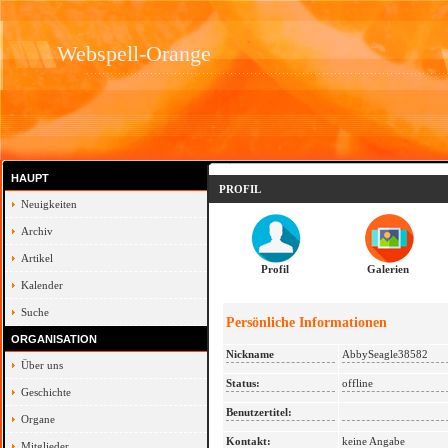
Webspell-Orange
HAUPT
PROFIL
Neuigkeiten
Archiv
Artikel
Profil
Galerien
Kalender
Suche
Persönliche Informationen
ORGANISATION
Nickname
AbbySeagle38582
Über uns
Status:
offline
Geschichte
Benutzertitel:
Organe
Kontakt:
keine Angabe
Mitglieder