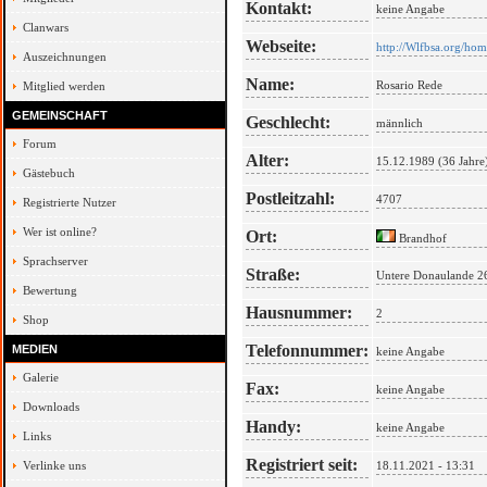
Kontakt:
keine Angabe
Clanwars
Webseite:
http://Wlfbsa.org/h
Auszeichnungen
Name:
Rosario Rede
Mitglied werden
GEMEINSCHAFT
Geschlecht:
männlich
Forum
Alter:
15.12.1989 (36 Jahre
Gästebuch
Postleitzahl:
4707
Registrierte Nutzer
Wer ist online?
Ort:
Brandhof
Sprachserver
Straße:
Untere Donaulande 2
Bewertung
Hausnummer:
2
Shop
Telefonnummer:
MEDIEN
keine Angabe
Galerie
Fax:
keine Angabe
Downloads
Handy:
keine Angabe
Links
Registriert seit:
Verlinke uns
18.11.2021 - 13:31