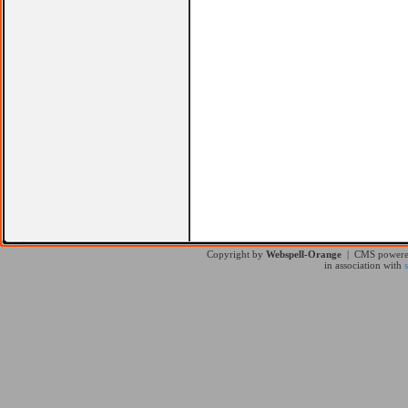
Copyright by
Webspell-Orange
| CMS power
in association with