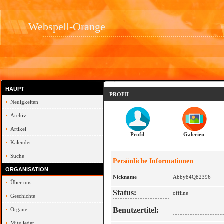
Webspell-Orange
HAUPT
PROFIL
Neuigkeiten
Archiv
Artikel
Profil
Galerien
Kalender
Suche
Persönliche Informationen
ORGANISATION
Nickname
Abby84Q82396
Über uns
Status:
offline
Geschichte
Benutzertitel:
Organe
Mitglieder