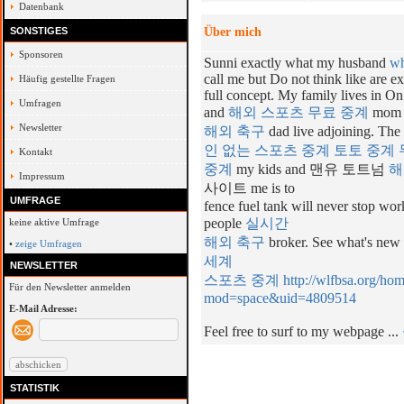
Datenbank
SONSTIGES
Über mich
Sponsoren
Sunni exactly what my husband
wh
call me but Do not think like are 
Häufig gestellte Fragen
full concept. My family lives in On 
Umfragen
and
해외 스포츠 무료 중계
mom 
Newsletter
해외 축구
dad live adjoining. The
인 없는 스포츠 중계
토토 중계
Kontakt
중계
my kids and 맨유 토트넘
해
Impressum
사이트 me is to
UMFRAGE
fence fuel tank will never stop wor
people
실시간
keine aktive Umfrage
해외 축구
broker. See what's new 
•
zeige Umfragen
세계
NEWSLETTER
스포츠 중계
http://wlfbsa.org/ho
Für den Newsletter anmelden
mod=space&uid=4809514
E-Mail Adresse:
Feel free to surf to my webpage ...
STATISTIK