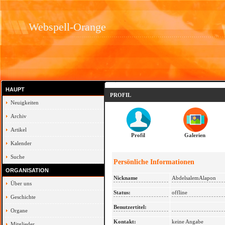
Webspell-Orange
HAUPT
PROFIL
Neuigkeiten
Archiv
Artikel
Profil
Galerien
Kalender
Suche
Persönliche Informationen
ORGANISATION
Nickname
AbdelsalemAlapon
Über uns
Status:
offline
Geschichte
Benutzertitel:
Organe
Kontakt:
keine Angabe
Mitglieder