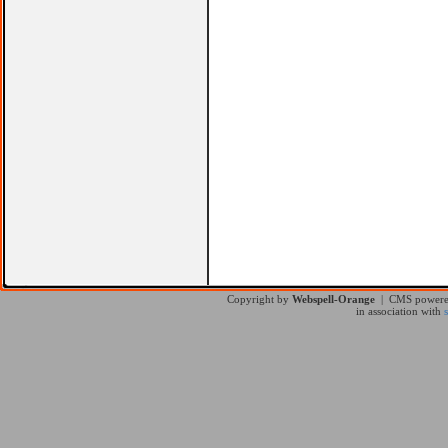
Copyright by
Webspell-Orange
| CMS power
in association with