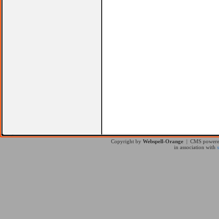
Copyright by
Webspell-Orange
| CMS power
in association with