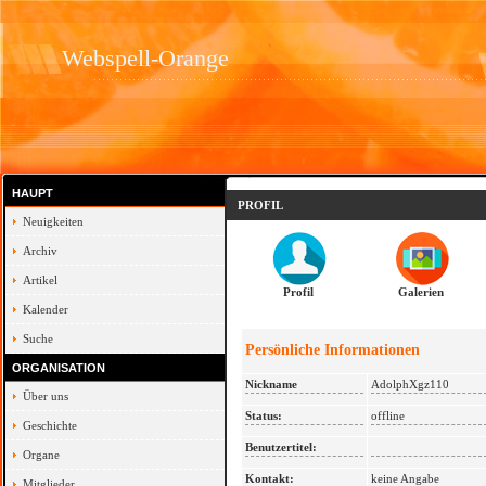
Webspell-Orange
HAUPT
PROFIL
Neuigkeiten
Archiv
Artikel
Profil
Galerien
Kalender
Suche
Persönliche Informationen
ORGANISATION
Nickname
AdolphXgz110
Über uns
Status:
offline
Geschichte
Benutzertitel:
Organe
Kontakt:
keine Angabe
Mitglieder