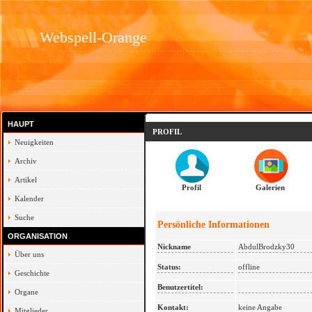
Webspell-Orange
HAUPT
PROFIL
Neuigkeiten
Archiv
Artikel
Profil
Galerien
Kalender
Suche
Persönliche Informationen
ORGANISATION
Nickname
AbdulBrodzky30
Über uns
Status:
offline
Geschichte
Benutzertitel:
Organe
Kontakt:
keine Angabe
Mitglieder