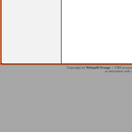
Copyright by
Webspell-Orange
| CMS power
in association with