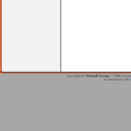
Copyright by
Webspell-Orange
| CMS power
in association with