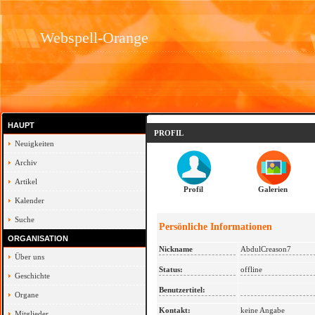
Webspell-Orange
HAUPT
PROFIL
Neuigkeiten
Archiv
Artikel
Profil
Galerien
Kalender
Suche
Persönliche Informationen
ORGANISATION
Nickname
AbdulCreason7
Über uns
Status:
offline
Geschichte
Benutzertitel:
Organe
Kontakt:
keine Angabe
Mitglieder