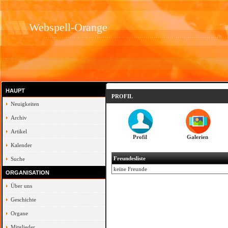
Webspell-Orange
HAUPT
PROFIL
Neuigkeiten
Archiv
Artikel
Profil
Galerien
Kalender
Freundesliste
Suche
keine Freunde
ORGANISATION
Über uns
Geschichte
Organe
Mitglieder