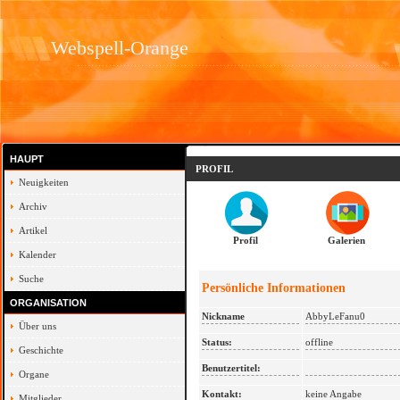
Webspell-Orange
HAUPT
PROFIL
Neuigkeiten
Archiv
Artikel
Profil
Galerien
Kalender
Suche
Persönliche Informationen
ORGANISATION
Nickname
AbbyLeFanu0
Über uns
Status:
offline
Geschichte
Benutzertitel:
Organe
Kontakt:
keine Angabe
Mitglieder