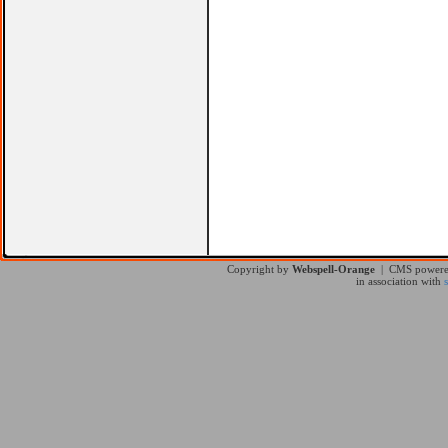
Copyright by
Webspell-Orange
| CMS power
in association with