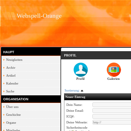
Webspell-Orange
HAUPT
PROFIL
Neuigkeiten
Archiv
Artikel
Profil
Galerien
Kalender
Sortierung:
Suche
Neuer Eintrag
ORGANISATION
Dein Name:
Über uns
Deine Email:
Geschichte
ICQ#:
Deine Webseite:
Organe
Sicherheitscode
Mitglieder